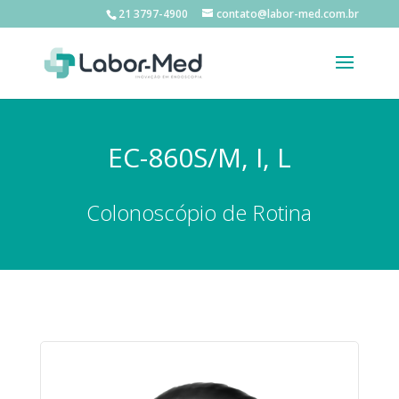
21 3797-4900
contato@labor-med.com.br
EC-860S/M, I, L
Colonoscópio de Rotina