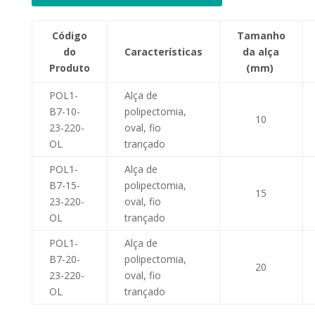
Código
Tamanho
do
Características
da alça
Produto
(mm)
POL1-
Alça de
B7-10-
polipectomia,
10
23-220-
oval, fio
OL
trançado
POL1-
Alça de
B7-15-
polipectomia,
15
23-220-
oval, fio
OL
trançado
POL1-
Alça de
B7-20-
polipectomia,
20
23-220-
oval, fio
OL
trançado