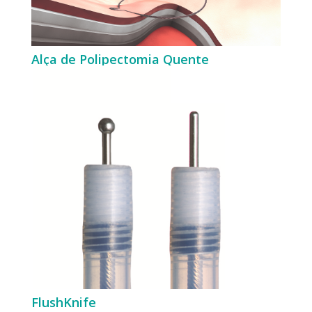
Alça de Polipectomia Quente
FlushKnife