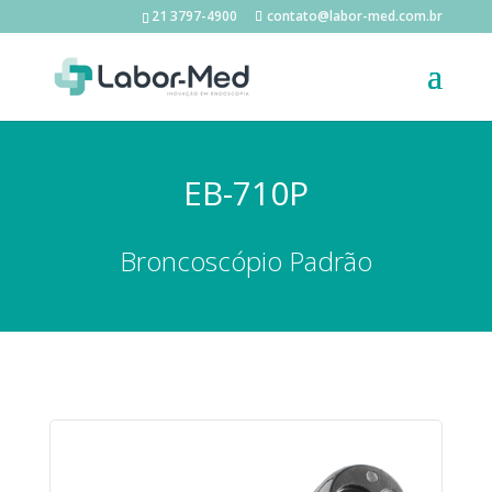
21 3797-4900
contato@labor-med.com.br
EB-710P
Broncoscópio Padrão