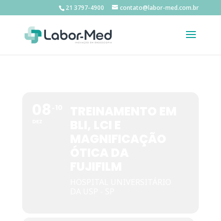
21 3797-4900
contato@labor-med.com.br
08
10
TREINAMENTO EM
BLI, LCI E
DEZ
MAGNIFICAÇÃO
ÓTICA DA
FUJIFILM
HOSPITAL UNIVERSITÁRIO
DA USP - SP