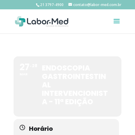
21 3797-4900
contato@labor-med.com.br
27
28
ENDOSCOPIA
GASTROINTESTIN
MAR
AL
INTERVENCIONIST
A - 11ª EDIÇÃO
Horário