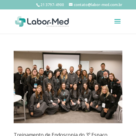
21 3797-4900
contato@labor-med.com.br
Treinamento de Endoscopia do 3º Espaço