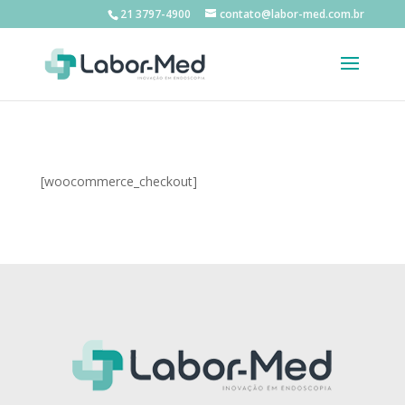
21 3797-4900
contato@labor-med.com.br
[woocommerce_checkout]